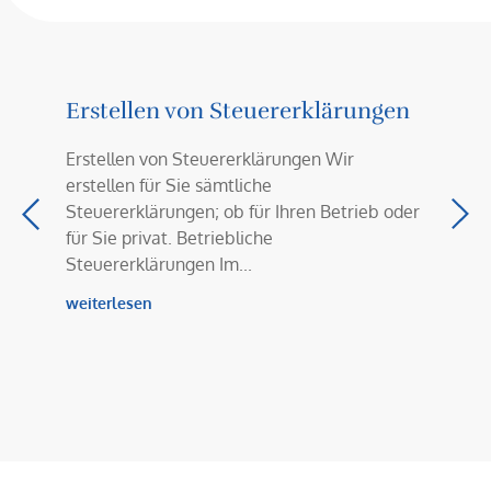
ung
Erstellen von Steuererklärungen
Steue
arbeiten
Erstellen von Steuererklärungen Wir
Steuerb
erstellen für Sie sämtliche
mit fol
G in
Steuererklärungen; ob für Ihren Betrieb oder
Steuerp
ren
für Sie privat. Betriebliche
Betrieb
Steuererklärungen Im...
Einspruc
Verfahr
weiterlesen
weiterle